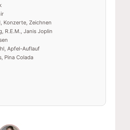
k
ir
, Konzerte, Zeichnen
 R.E.M., Janis Joplin
asen
ohl, Apfel-Auflauf
ls, Pina Colada