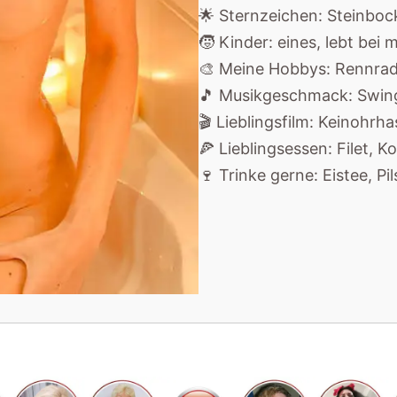
🌟 Sternzeichen: Steinboc
🧒 Kinder: eines, lebt bei m
🎨 Meine Hobbys: Rennrad
🎵 Musikgeschmack: Swing,
🎬 Lieblingsfilm: Keinohrh
🍕 Lieblingsessen: Filet, K
🍷 Trinke gerne: Eistee, Pi