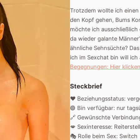
Trotzdem wollte ich einen
den Kopf gehen, Bums Kont
möchte ich ausschließlich 
da wieder galante Männer
ähnliche Sehnsüchte? Das 
ich im Sexchat bin will ich
Begegnungen: Hier klicke
Steckbrief
❤️ Beziehungsstatus: ver
🟢 Bin verfügbar: nur tags
🔗 Gewünschte Verbindung
💋 Sexinteresse: Reiterstel
🎭 Rolle beim Sex: Switch