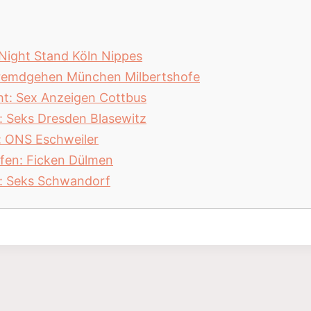
 Night Stand Köln Nippes
 Fremdgehen München Milbertshofe
cht: Sex Anzeigen Cottbus
n: Seks Dresden Blasewitz
g: ONS Eschweiler
ffen: Ficken Dülmen
en: Seks Schwandorf