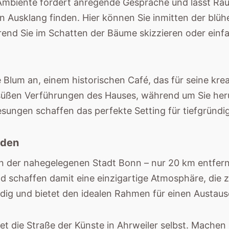
mbiente fördert anregende Gespräche und lässt Raum
Ausklang finden. Hier können Sie inmitten der blühe
nd Sie im Schatten der Bäume skizzieren oder einfac
fé Blum an, einem historischen Café, das für seine kr
 süßen Verführungen des Hauses, während um Sie heru
esungen schaffen das perfekte Setting für tiefgründ
nden
n der nahegelegenen Stadt Bonn – nur 20 km entfernt
nd schaffen damit eine einzigartige Atmosphäre, d
endig und bietet den idealen Rahmen für einen Aust
tet die Straße der Künste in Ahrweiler selbst. Mache