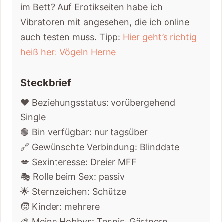
im Bett? Auf Erotikseiten habe ich
Vibratoren mit angesehen, die ich online
auch testen muss. Tipp:
Hier geht’s richtig
heiß her: Vögeln Herne
Steckbrief
❤️ Beziehungsstatus: vorübergehend
Single
🟢 Bin verfügbar: nur tagsüber
🔗 Gewünschte Verbindung: Blinddate
💋 Sexinteresse: Dreier MFF
🎭 Rolle beim Sex: passiv
🌟 Sternzeichen: Schütze
🧒 Kinder: mehrere
🎨 Meine Hobbys: Tennis, Gärtnern,